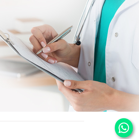
25 / OCT
Descoperă noul concept revolu
Descoperă noul concept revoluț
CLINICA MULLER: TRUP ȘI SUFLE
Echilibrează-ți viața fizic și emoț
program creat specia...