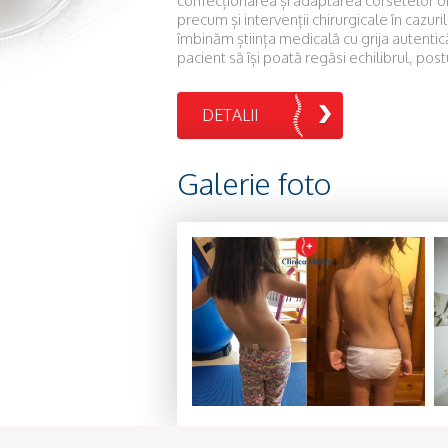
confecționarea și adaptarea corsetelor or
precum și intervenții chirurgicale în cazur
îmbinăm știința medicală cu grija autenti
pacient să își poată regăsi echilibrul, post
DETALII
Galerie foto