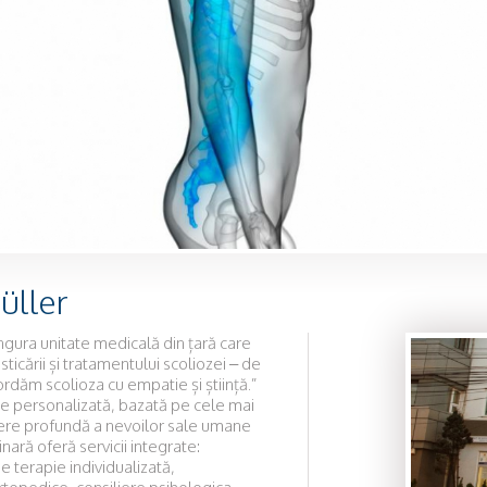
üller
ingura unitate medicală din țară care
ticării și tratamentului scoliozei – de
ordăm scolioza cu empatie și știință.”
ie personalizată, bazată pe cele mai
gere profundă a nevoilor sale umane
nară oferă servicii integrate:
 terapie individualizată,