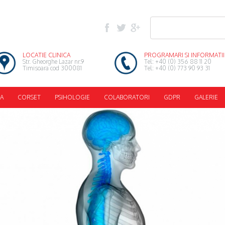
LOCATIE CLINICA
PROGRAMARI SI INFORMATII
Str. Gheorghe Lazar nr.9
Tel: +40 (0) 356 88 11 20
Timisoara cod 300081
Tel: +40 (0) 773 90 93 31
A
CORSET
PSIHOLOGIE
COLABORATORI
GDPR
GALERIE