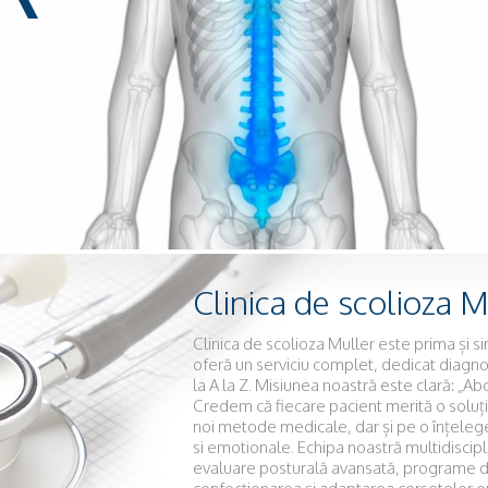
Clinica de scolioza M
Clinica de scolioza Muller este prima și s
oferă un serviciu complet, dedicat diagnos
la A la Z. Misiunea noastră este clară: „Ab
Credem că fiecare pacient merită o soluț
noi metode medicale, dar și pe o înțele
si emotionale. Echipa noastră multidiscipli
evaluare posturală avansată, programe de